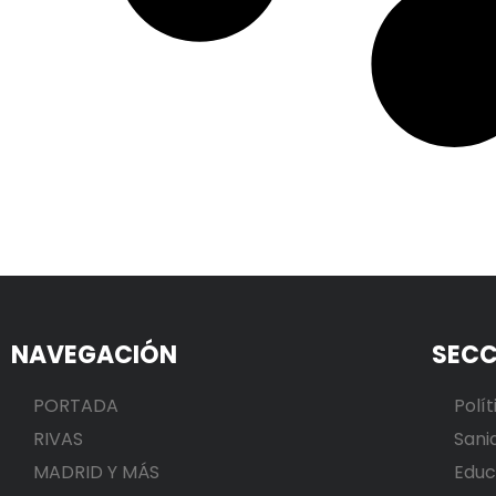
NAVEGACIÓN
SECC
PORTADA
Polít
RIVAS
Sani
MADRID Y MÁS
Educ