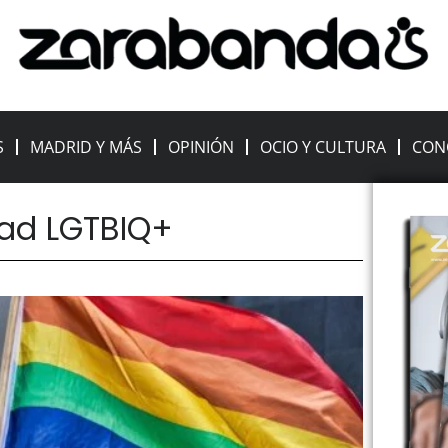
S
MADRID Y MÁS
OPINIÓN
OCIO Y CULTURA
CON
dad LGTBIQ+