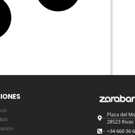
IONES
ica
Plaza del Mo
dad
28523 Rivas
ación
+34 660 36 