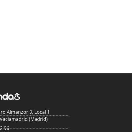
ro Almanzor 9, Local 1
 Vaciamadrid (Madrid)
62 96