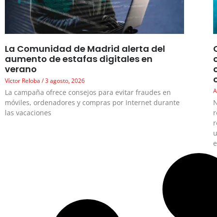
La Comunidad de Madrid alerta del
aumento de estafas digitales en
verano
Víctor Reloba
3 agosto, 2026
A
La campaña ofrece consejos para evitar fraudes en
móviles, ordenadores y compras por Internet durante
N
las vacaciones
r
r
u
e