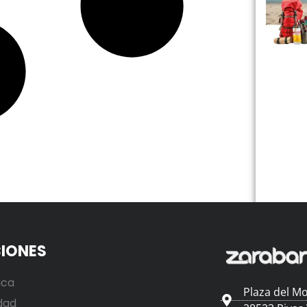
IONES
ica
Plaza del Mo
dad