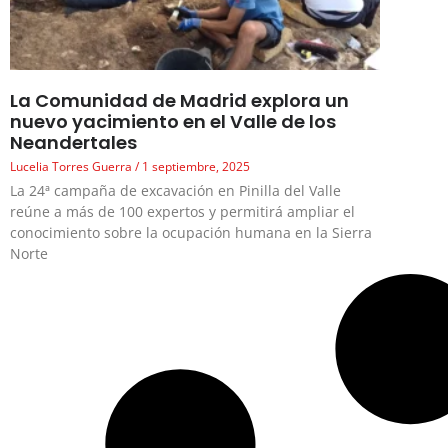
La Comunidad de Madrid explora un
nuevo yacimiento en el Valle de los
Neandertales
Lucelia Torres Guerra
1 septiembre, 2025
La 24ª campaña de excavación en Pinilla del Valle
reúne a más de 100 expertos y permitirá ampliar el
conocimiento sobre la ocupación humana en la Sierra
Norte