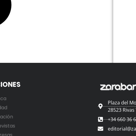
IONES
ica
Plaza del Mo
dad
28523 Rivas
ación
+34 660 36 
evistas
editorial@z
resas