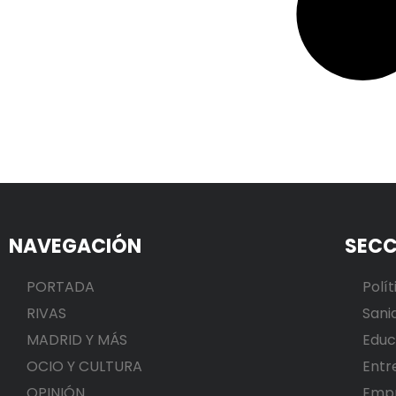
NAVEGACIÓN
SECC
PORTADA
Polít
RIVAS
Sani
MADRID Y MÁS
Educ
OCIO Y CULTURA
Entr
OPINIÓN
Emp