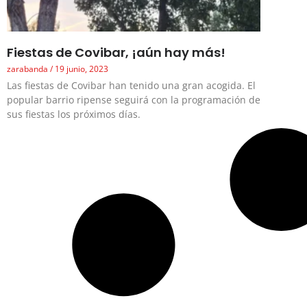
Fiestas de Covibar, ¡aún hay más!
zarabanda
19 junio, 2023
Las fiestas de Covibar han tenido una gran acogida. El
popular barrio ripense seguirá con la programación de
sus fiestas los próximos días.