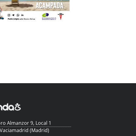
ro Almanzor 9, Local 1
 Vaciamadrid (Madrid)