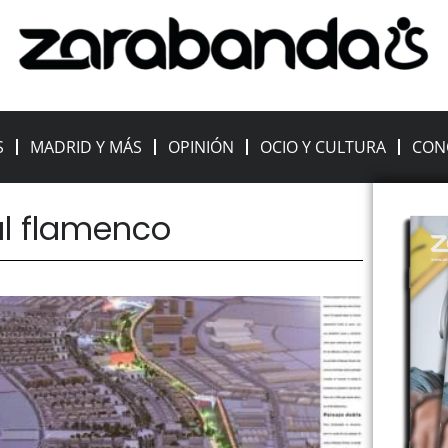
S
MADRID Y MÁS
OPINIÓN
OCIO Y CULTURA
CON
val flamenco