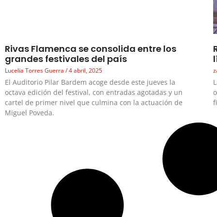
Rivas Flamenca se consolida entre los
grandes festivales del país
Lucelia Torres Guerra
4 abril, 2025
z
El Auditorio Pilar Bardem acoge desde este jueves la
L
octava edición del festival, con entradas agotadas y un
o
cartel de primer nivel que culmina con la actuación de
f
Miguel Poveda.