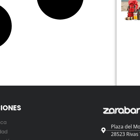
IONES
ica
Plaza del Mo
dad
28523 Rivas