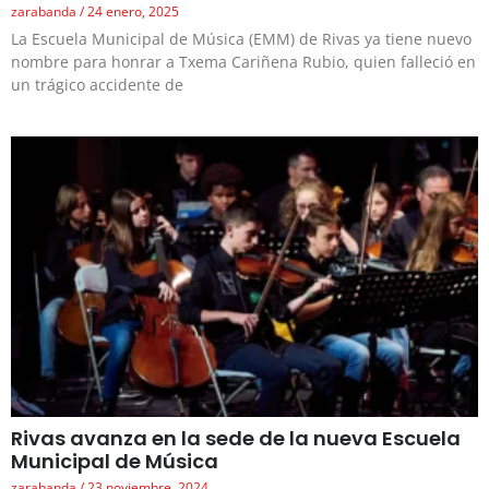
zarabanda
24 enero, 2025
La Escuela Municipal de Música (EMM) de Rivas ya tiene nuevo
nombre para honrar a Txema Cariñena Rubio, quien falleció en
un trágico accidente de
Rivas avanza en la sede de la nueva Escuela
Municipal de Música
zarabanda
23 noviembre, 2024