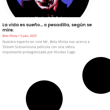
La vida es sueño… o pesadilla, según se
mire.
Bela Vhista
3 julio, 2025
Nuestro experto en cine Mr. Bela Vhista nos acerca a
‘Dream Scenario’una película con una sátira
inquietante protagonizada por Nicolas Cage.