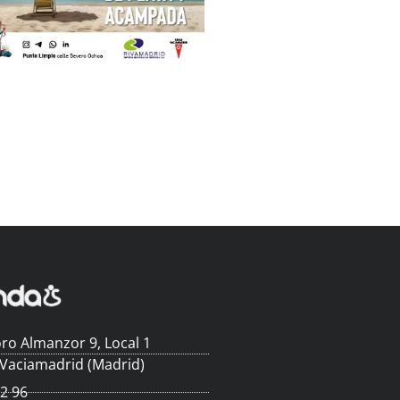
ro Almanzor 9, Local 1
 Vaciamadrid (Madrid)
62 96