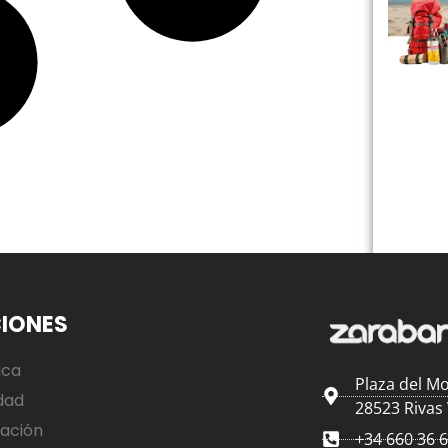
IONES
ica
Plaza del Mo
dad
28523 Rivas
ación
+34 660 36 