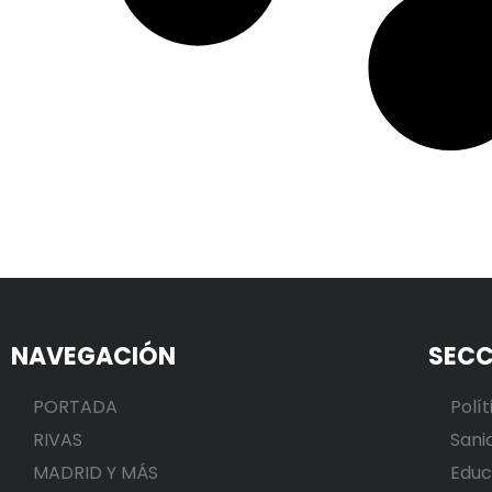
NAVEGACIÓN
SECC
PORTADA
Polít
RIVAS
Sani
MADRID Y MÁS
Educ