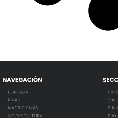
NAVEGACIÓN
SECC
PORTADA
Polít
RIVAS
Sani
MADRID Y MÁS
Educ
OCIO Y CULTURA
Entr