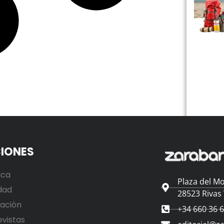
IONES
ica
Plaza del Mo
dad
28523 Rivas
ación
+34 660 36 
evistas