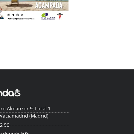
ro Almanzor 9, Local 1
 Vaciamadrid (Madrid)
62 96