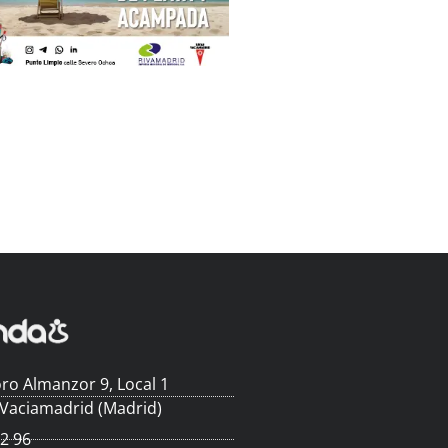
ro Almanzor 9, Local 1
 Vaciamadrid (Madrid)
62 96