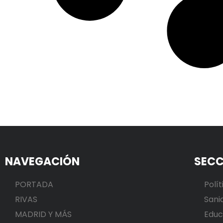
NAVEGACIÓN
SECC
PORTADA
Polít
RIVAS
Sani
MADRID Y MÁS
Educ