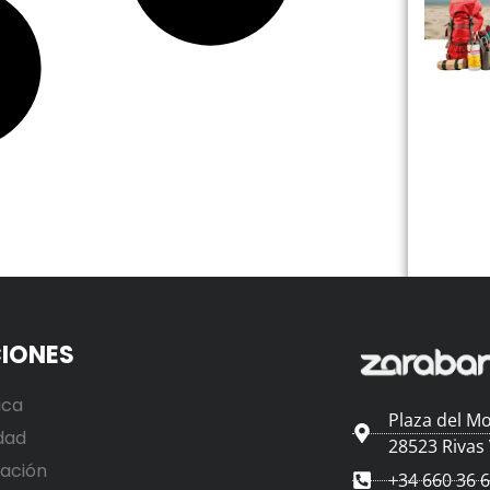
IONES
ica
Plaza del Mo
dad
28523 Rivas
ación
+34 660 36 