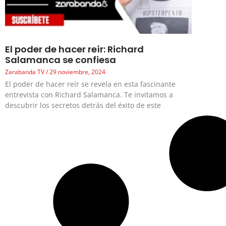
El poder de hacer reír: Richard
Salamanca se confiesa
Zarabanda TV
29 noviembre, 2024
El poder de hacer reír se revela en esta fascinante
entrevista con Richard Salamanca. Te invitamos a
descubrir los secretos detrás del éxito de este