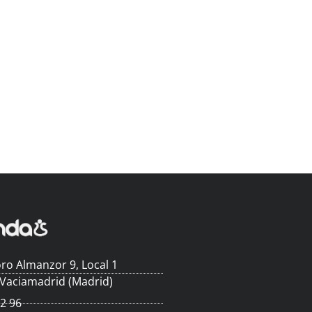
ro Almanzor 9, Local 1
 Vaciamadrid (Madrid)
62 96