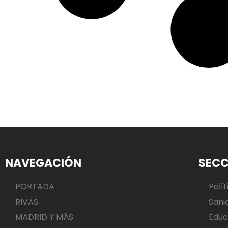
NAVEGACIÓN
SECC
PORTADA
Polít
RIVAS
Sani
MADRID Y MÁS
Educ