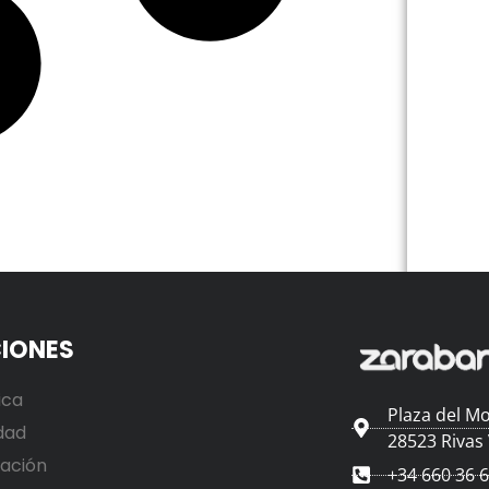
IONES
ica
Plaza del Mo
dad
28523 Rivas
ación
+34 660 36 