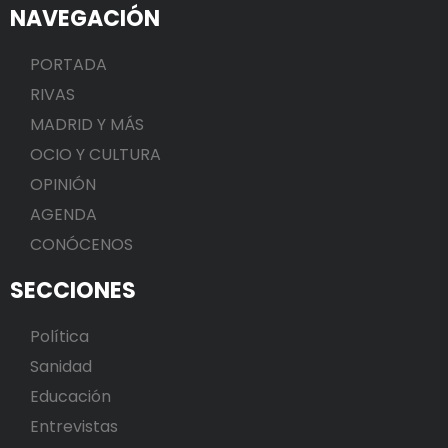
NAVEGACIÓN
PORTADA
RIVAS
MADRID Y MÁS
OCIO Y CULTURA
OPINIÓN
AGENDA
CONÓCENOS
SECCIONES
Política
Sanidad
Educación
Entrevistas