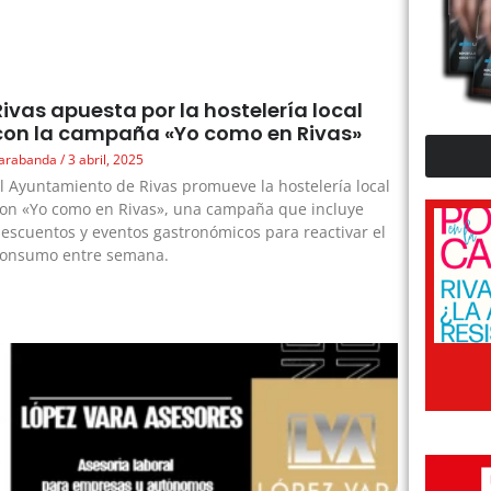
Rivas apuesta por la hostelería local
con la campaña «Yo como en Rivas»
arabanda
3 abril, 2025
l Ayuntamiento de Rivas promueve la hostelería local
on «Yo como en Rivas», una campaña que incluye
escuentos y eventos gastronómicos para reactivar el
consumo entre semana.