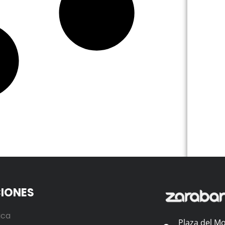
IONES
ica
Plaza del Mo