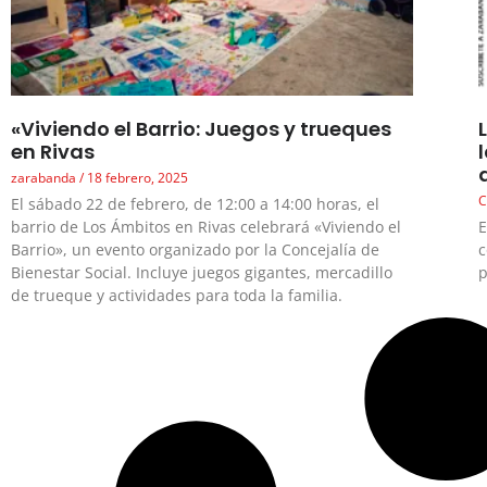
«Viviendo el Barrio: Juegos y trueques
en Rivas
zarabanda
18 febrero, 2025
C
El sábado 22 de febrero, de 12:00 a 14:00 horas, el
barrio de Los Ámbitos en Rivas celebrará «Viviendo el
E
Barrio», un evento organizado por la Concejalía de
c
Bienestar Social. Incluye juegos gigantes, mercadillo
p
de trueque y actividades para toda la familia.