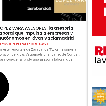
LÓPEZ VARA ASESORES, la asesoría
laboral que impulsa a empresas y
autónomos en Rivas Vaciamadrid
ontenido Patrocinado
18 julio, 2024
n este reportaje de Zarabanda TV, os llevamos al
orazón de Rivas Vaciamadrid, al barrio de Covibar,
ara conocer a fondo una asesoría laboral que