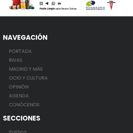
NAVEGACIÓN
PORTADA
RIVAS
MADRID Y MÁS
OCIO Y CULTURA
OPINIÓN
AGENDA
CONÓCENOS
SECCIONES
Política