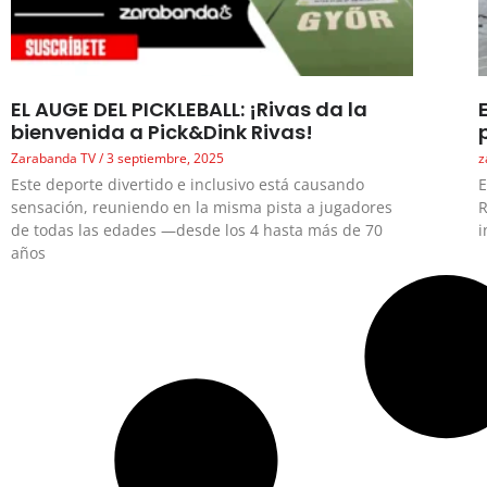
EL AUGE DEL PICKLEBALL: ¡Rivas da la
bienvenida a Pick&Dink Rivas!
Zarabanda TV
3 septiembre, 2025
z
Este deporte divertido e inclusivo está causando
E
sensación, reuniendo en la misma pista a jugadores
R
de todas las edades —desde los 4 hasta más de 70
i
años