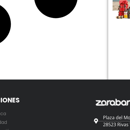
IONES
ica
Plaza del Mo
dad
28523 Rivas