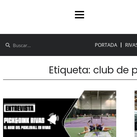
PORTADA
RIVA
Etiqueta: club de p