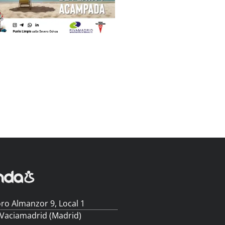
ro Almanzor 9, Local 1
 Vaciamadrid (Madrid)