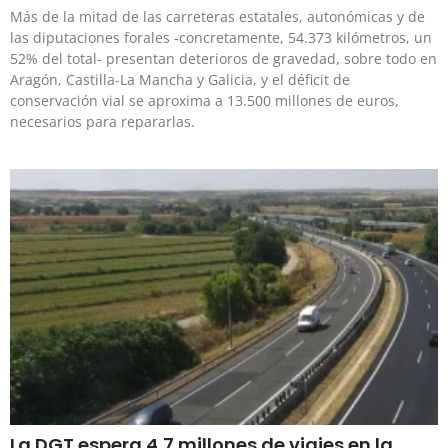
Más de la mitad de las carreteras estatales, autonómicas y de
las diputaciones forales -concretamente, 54.373 kilómetros, un
52% del total- presentan deterioros de gravedad, sobre todo en
Aragón, Castilla-La Mancha y Galicia, y el déficit de
conservación vial se aproxima a 13.500 millones de euros,
necesarios para repararlas.
La DGT espera 4,7 millones de viajes en la