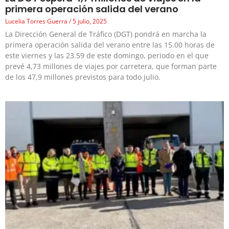
primera operación salida del verano
Lucelia Torres Guerra
5 julio, 2025
La Dirección General de Tráfico (DGT) pondrá en marcha la
primera operación salida del verano entre las 15.00 horas de
este viernes y las 23.59 de este domingo, periodo en el que
prevé 4,73 millones de viajes por carretera, que forman parte
de los 47,9 millones previstos para todo julio.