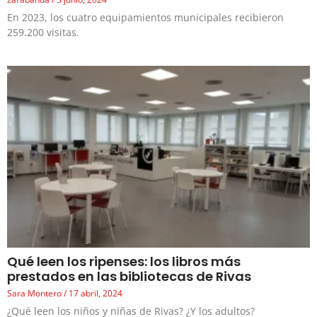
En 2023, los cuatro equipamientos municipales recibieron
259.200 visitas.
Qué leen los ripenses: los libros más
prestados en las bibliotecas de Rivas
Sara Montero
17 abril, 2024
¿Qué leen los niños y niñas de Rivas? ¿Y los adultos?