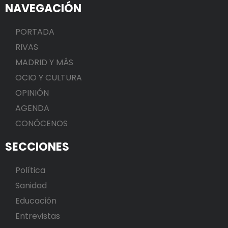
NAVEGACIÓN
PORTADA
RIVAS
MADRID Y MÁS
OCIO Y CULTURA
OPINIÓN
AGENDA
CONÓCENOS
SECCIONES
Política
Sanidad
Educación
Entrevistas