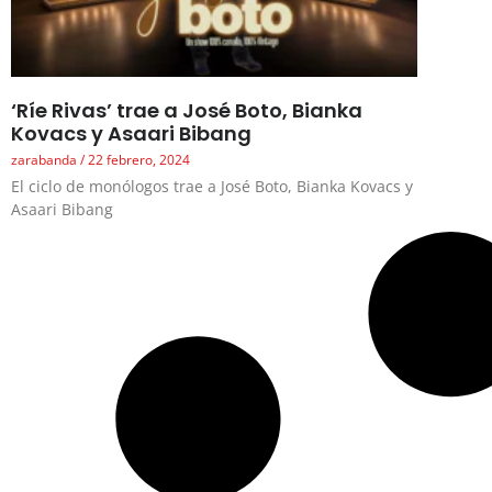
‘Ríe Rivas’ trae a José Boto, Bianka
Kovacs y Asaari Bibang
zarabanda
22 febrero, 2024
El ciclo de monólogos trae a José Boto, Bianka Kovacs y
Asaari Bibang