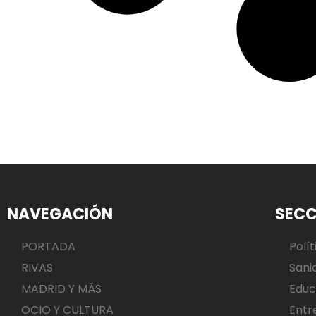
NAVEGACIÓN
SECC
PORTADA
Polít
RIVAS
Sani
MADRID Y MÁS
Educ
OCIO Y CULTURA
Entr