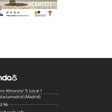
ro Almanzor 9, Local 1
 Vaciamadrid (Madrid)
62 96