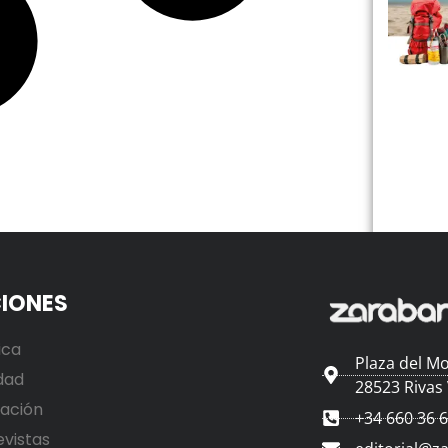
IONES
ica
Plaza del Mo
dad
28523 Rivas
ación
+34 660 36 
evistas