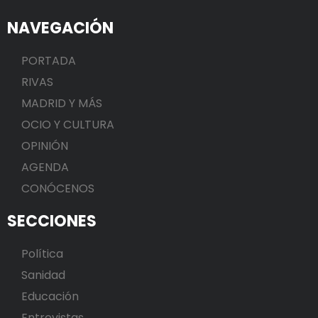
NAVEGACIÓN
PORTADA
RIVAS
MADRID Y MÁS
OCIO Y CULTURA
OPINIÓN
AGENDA
CONÓCENOS
SECCIONES
Política
Sanidad
Educación
Entrevistas