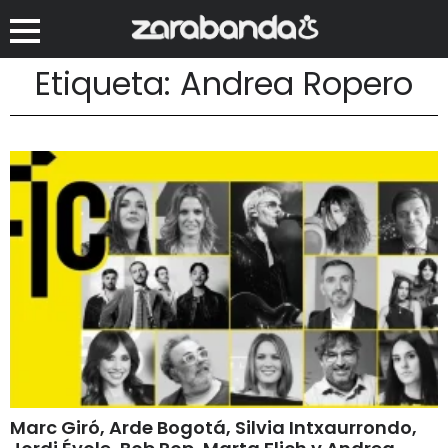
Etiqueta: Andrea Ropero
Marc Giró, Arde Bogotá, Silvia Intxaurrondo,