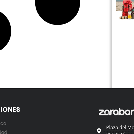
IONES
ica
Plaza del Mo
dad