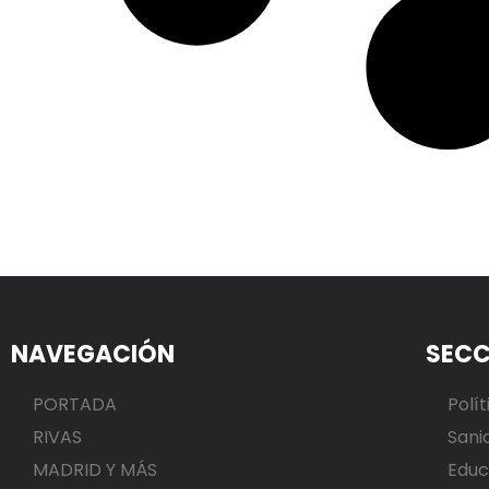
NAVEGACIÓN
SECC
PORTADA
Polít
RIVAS
Sani
MADRID Y MÁS
Educ