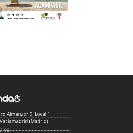
ro Almanzor 9, Local 1
 Vaciamadrid (Madrid)
62 96