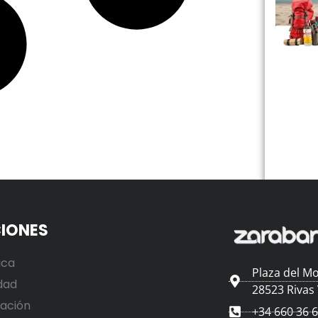
IONES
ica
Plaza del Mo
dad
28523 Rivas
ación
+34 660 36 