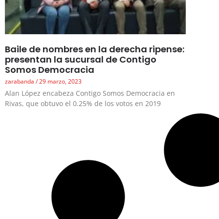
Baile de nombres en la derecha ripense:
presentan la sucursal de Contigo
Somos Democracia
zarabanda
29 marzo, 2023
Alan López encabeza Contigo Somos Democracia en
Rivas, que obtuvo el 0.25% de los votos en 2019