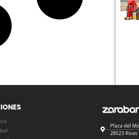
IONES
ica
Plaza del Mo
dad
28523 Rivas