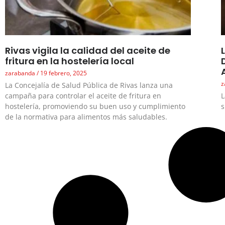
Rivas vigila la calidad del aceite de
fritura en la hostelería local
zarabanda
19 febrero, 2025
z
La Concejalía de Salud Pública de Rivas lanza una
campaña para controlar el aceite de fritura en
L
hostelería, promoviendo su buen uso y cumplimiento
s
de la normativa para alimentos más saludables.