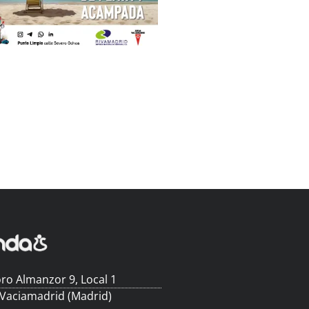
ro Almanzor 9, Local 1
 Vaciamadrid (Madrid)