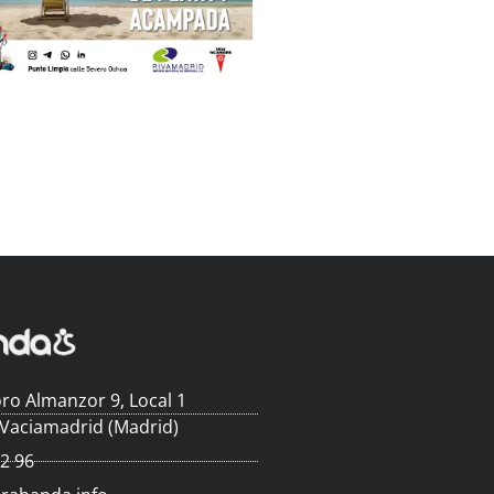
ro Almanzor 9, Local 1
 Vaciamadrid (Madrid)
62 96