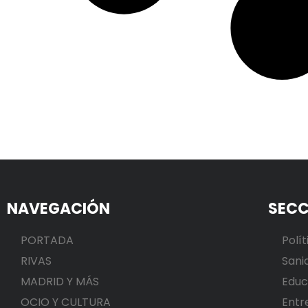
NAVEGACIÓN
SECC
PORTADA
Polít
RIVAS
Sani
MADRID Y MÁS
Educ
OCIO Y CULTURA
Entr