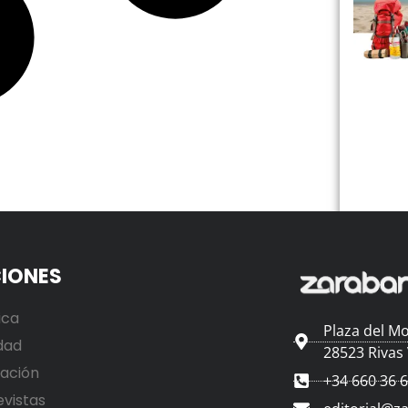
IONES
ica
Plaza del Mo
dad
28523 Rivas
ación
+34 660 36 
evistas