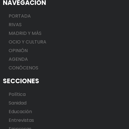
NAVEGACIÓN
PORTADA
RIVAS
MADRID Y MÁS
OCIO Y CULTURA
OPINIÓN
AGENDA
CONÓCENOS
SECCIONES
Política
Sanidad
Educación
Entrevistas
Empresas