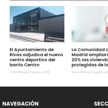
El Ayuntamiento de
La Comunidad 
Rivas adjudica el nuevo
Madrid ampliar
centro deportivo del
20% las viviend
barrio Centro
protegidas de l
Víctor Reloba
6 agosto, 2026
Víctor Reloba
6 agosto, 2
NAVEGACIÓN
SECC