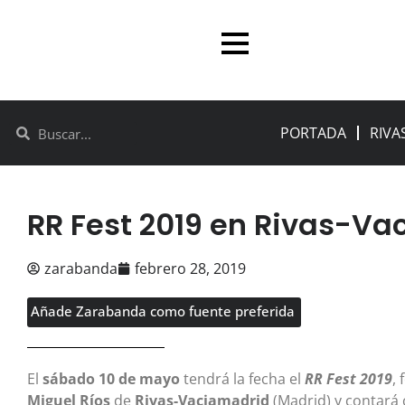
PORTADA
RIVA
RR Fest 2019 en Rivas-V
zarabanda
febrero 28, 2019
Añade Zarabanda como fuente preferida
El
sábado 10 de mayo
tendrá la fecha el
RR Fest 2019
,
Miguel Ríos
de
Rivas-Vaciamadrid
(Madrid) y contará 