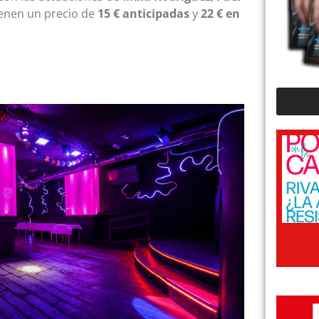
ienen un precio de
15 € anticipadas
y
22 € en