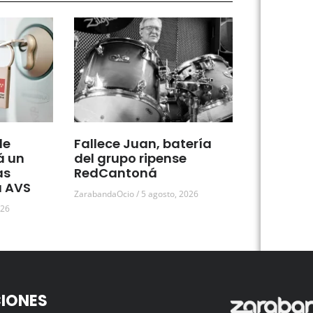
de
Fallece Juan, batería
á un
del grupo ripense
as
RedCantoná
a AVS
ZarabandaOcio
5 agosto, 2026
026
IONES