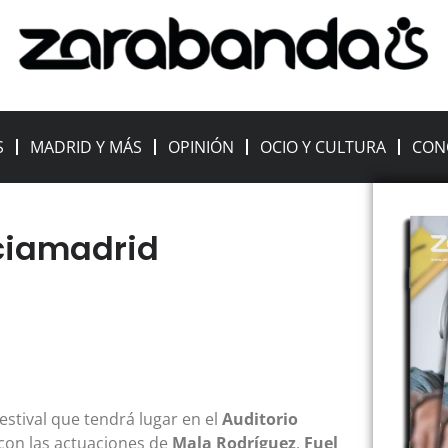
S
MADRID Y MÁS
OPINIÓN
OCIO Y CULTURA
CON
aciamadrid
 festival que tendrá lugar en el
Auditorio
con las actuaciones de
Mala Rodríguez
,
Fuel