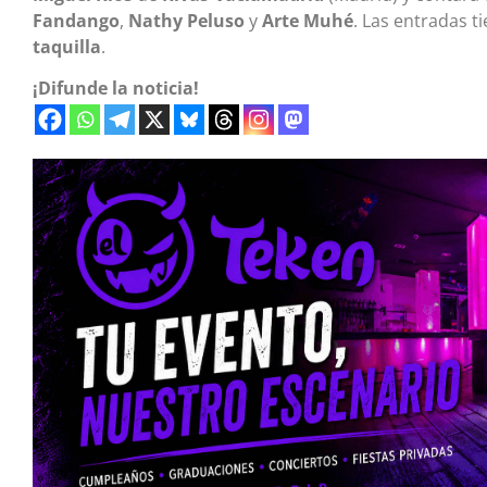
Fandango
,
Nathy Peluso
y
Arte Muhé
. Las entradas t
taquilla
.
¡Difunde la noticia!