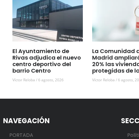
El Ayuntamiento de
La Comunidad 
Rivas adjudica el nuevo
Madrid ampliar
centro deportivo del
20% las viviend
barrio Centro
protegidas de l
Víctor Reloba
6 agosto, 2026
Víctor Reloba
6 agosto, 2
NAVEGACIÓN
SECC
PORTADA
Polít