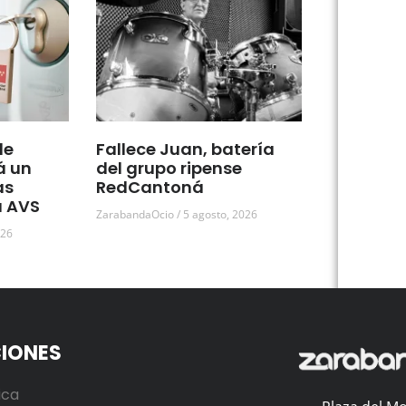
de
Fallece Juan, batería
á un
del grupo ripense
as
RedCantoná
a AVS
ZarabandaOcio
5 agosto, 2026
026
IONES
ica