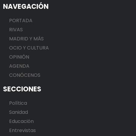
NAVEGACIÓN
PORTADA
RIVAS
MADRID Y MÁS
OCIO Y CULTURA
OPINIÓN
AGENDA
CONÓCENOS
SECCIONES
Política
Sanidad
Educación
Entrevistas