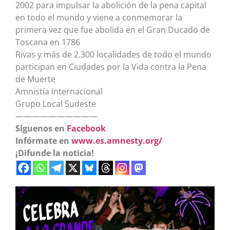
2002 para impulsar la abolición de la pena capital
en todo el mundo y viene a conmemorar la
primera vez que fue abolida en el Gran Ducado de
Toscana en 1786
Rivas y más de 2.300 localidades de todo el mundo
participan en Ciudades por la Vida contra la Pena
de Muerte
Amnistía Internacional
Grupo Local Sudeste
——————————
Síguenos en
Facebook
Infórmate en
www.es.amnesty.org/
¡Difunde la noticia!