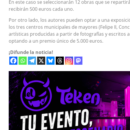
En este caso se seleccionarán 12 obras que se repartir
recibirán 500 euros cada uno.
Por otro lado, los autores pueden optar a una exposición
los tres centros municipales de mayores (Felipe II, Con
artísticas producidas a partir de fotografías y escritos
optando a un premio único de 5.000 euros.
¡Difunde la noticia!