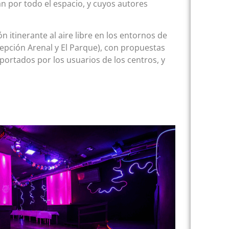
án por todo el espacio, y cuyos autores
 itinerante al aire libre en los entornos de
cepción Arenal y El Parque), con propuestas
 aportados por los usuarios de los centros, y