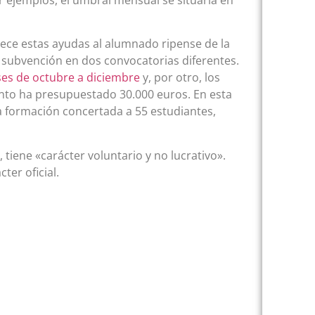
r ejemplos, el umbral mensual se situaría en
frece estas ayudas al alumnado ripense de la
 subvención en dos convocatorias diferentes.
eses de octubre a diciembre
y, por otro, los
nto ha presupuestado 30.000 euros. En esta
a formación concertada a 55 estudiantes,
, tiene «carácter voluntario y no lucrativo».
ter oficial.