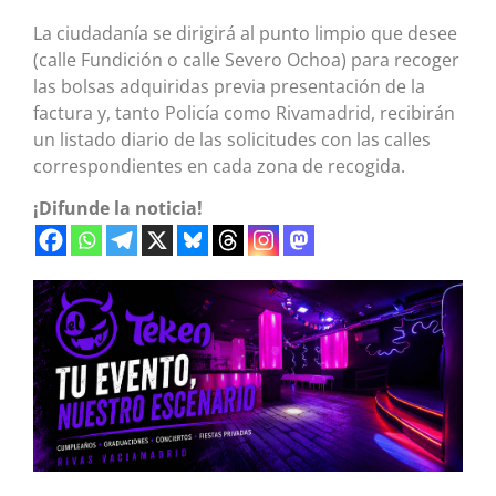
La ciudadanía se dirigirá al punto limpio que desee
(calle Fundición o calle Severo Ochoa) para recoger
las bolsas adquiridas previa presentación de la
factura y, tanto Policía como Rivamadrid, recibirán
un listado diario de las solicitudes con las calles
correspondientes en cada zona de recogida.
¡Difunde la noticia!