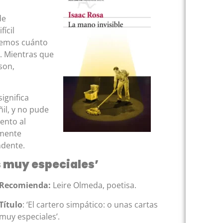
de
ícil
bemos cuánto
. Mientras que
son,
ignifica
il, y no pude
ento al
emente
ndente.
s muy especiales’
Recomienda:
Leire Olmeda, poetisa.
Título
: ‘El cartero simpático: o unas cartas
muy especiales’.