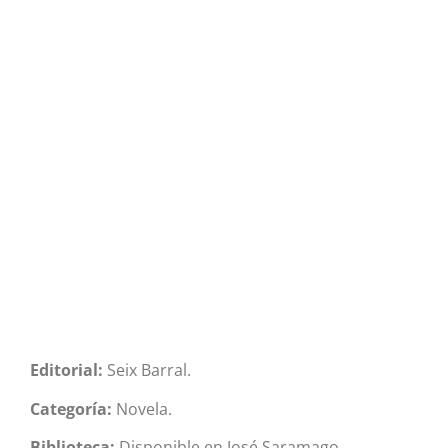
Editorial:
Seix Barral.
Categoría:
Novela.
Biblioteca:
Disponible en José Saramago.