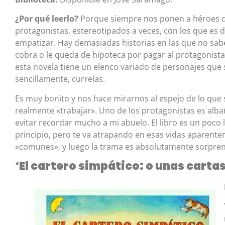
¿Por qué leerlo?
Porque siempre nos ponen a héroes 
protagonistas, estereotipados a veces, con los que es dif
empatizar. Hay demasiadas historias en las que no sa
cobra o le queda de hipoteca por pagar al protagonista
esta novela tiene un elenco variado de personajes que 
sencillamente, currelas.
Es muy bonito y nos hace mirarnos al espejo de lo que s
realmente «trabajar». Uno de los protagonistas es albañ
evitar recordar mucho a mi abuelo. El libro es un poco l
principio, pero te va atrapando en esas vidas aparent
«comunes», y luego la trama es absolutamente sorpre
‘El cartero simpático: o unas carta