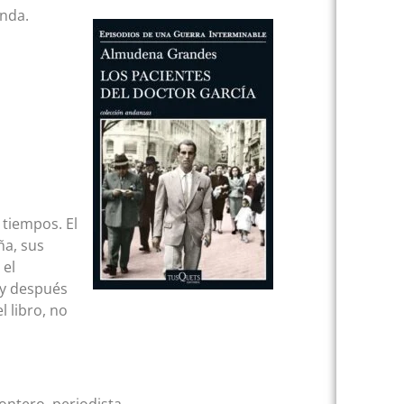
anda.
tiempos. El
ña, sus
 el
 y después
 libro, no
ntero, periodista.