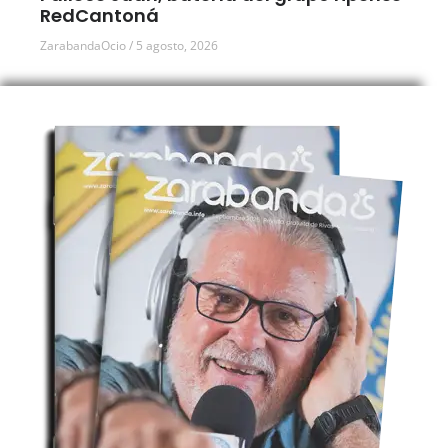
RedCantoná
ZarabandaOcio
5 agosto, 2026