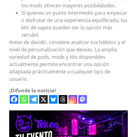
los mods ofrecen mayores posibilidades.
Si quieres un punto intermedio para empezar
o disfrutar de una experiencia equilibrada, los
kits de vapeo pueden ser la opción más
versátil.
Antes de decidir, conviene analizar tus hábitos y el
nivel de personalización que deseas. La amplia
variedad de pods, mods y kits disponibles
actualmente permite encontrar una opción
adaptada prácticamente a cualquier tipo de
usuario.
¡Difunde la noticia!