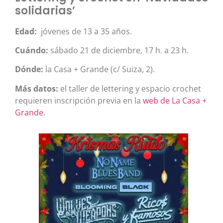
solidarias’
Edad:
jóvenes de 13 a 35 años.
Cuándo:
sábado 21 de diciembre, 17 h. a 23 h.
Dónde:
la Casa + Grande (c/ Suiza, 2).
Más datos:
el taller de lettering y espacio crochet
requieren inscripción previa en la
web de La Casa +
Grande
.