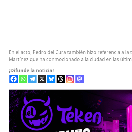
En el acto, Pedro del Cura también hizo referencia a la 
Martínez que ha conmocionado a la ciudad en las últim
¡Difunde la noticia!