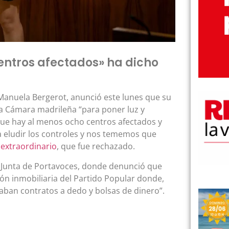
ntros afectados» ha dicho
Manuela Bergerot, anunció este lunes que su
la Cámara madrileña “para poner luz y
que hay al menos ocho centros afectados y
a eludir los controles y nos tememos que
 extraordinario
, que fue rechazado.
a Junta de Portavoces, donde denunció que
ón inmobiliaria del Partido Popular donde,
ban contratos a dedo y bolsas de dinero”.