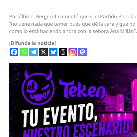
Por último, Bergerot comentó que si el Partido Popular 
“no tiene nada que temer pues que dé la cara y que no 
como lo está haciendo ahora con la señora Ana Millán”.
¡Difunde la noticia!