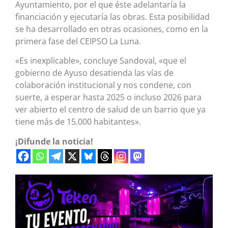
Ayuntamiento, por el que éste adelantaría la
financiación y ejecutaría las obras. Esta posibilidad
se ha desarrollado en otras ocasiones, como en la
primera fase del CEIPSO La Luna.
«Es inexplicable», concluye Sandoval, «que el
gobierno de Ayuso desatienda las vías de
colaboración institucional y nos condene, con
suerte, a esperar hasta 2025 o incluso 2026 para
ver abierto el centro de salud de un barrio que ya
tiene más de 15.000 habitantes».
¡Difunde la noticia!