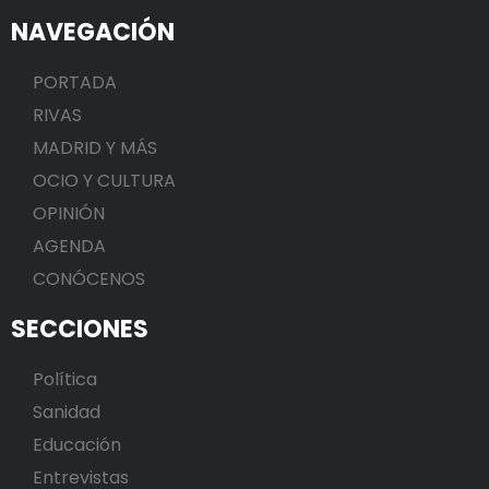
NAVEGACIÓN
PORTADA
RIVAS
MADRID Y MÁS
OCIO Y CULTURA
OPINIÓN
AGENDA
CONÓCENOS
SECCIONES
Política
Sanidad
Educación
Entrevistas