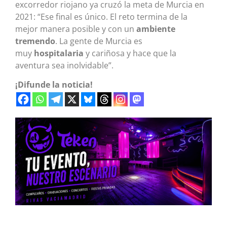
excorredor riojano ya cruzó la meta de Murcia en
2021: “Ese final es único. El reto termina de la
mejor manera posible y con un
ambiente
tremendo
. La gente de Murcia es
muy
hospitalaria
y cariñosa y hace que la
aventura sea inolvidable”.
¡Difunde la noticia!