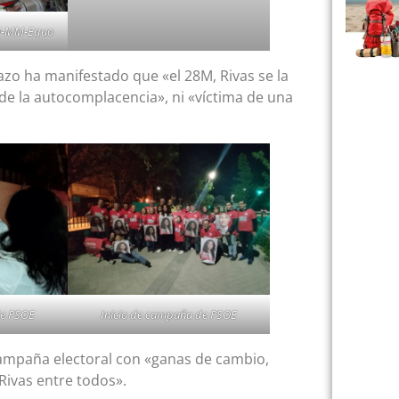
IU-MM-Equo
o ha manifestado que «el 28M, Rivas se la
de la autocomplacencia», ni «víctima de una
de PSOE
Inicio de campaña de PSOE
 campaña electoral con «ganas de cambio,
Rivas entre todos».