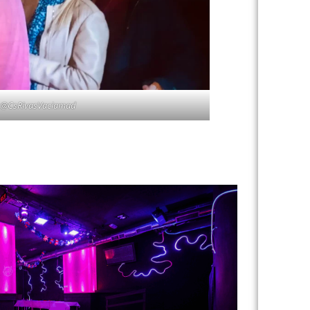
e: @CsRivasVaciamad