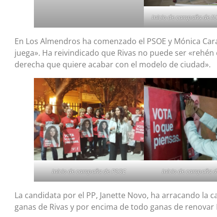
Inicio de campaña de 
En Los Almendros ha comenzado el PSOE y Mónica Caraz
juega». Ha reivindicado que Rivas no puede ser «rehén 
derecha que quiere acabar con el modelo de ciudad».
Inicio de campaña de PSOE
Inicio de campaña 
La candidata por el PP, Janette Novo, ha arracando la
ganas de Rivas y por encima de todo ganas de renovar 