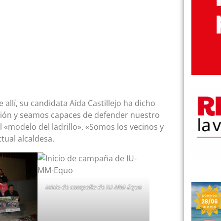
llí, su candidata Aída Castillejo ha dicho
sión y seamos capaces de defender nuestro
l «modelo del ladrillo». «Somos los vecinos y
tual alcaldesa.
Inicio de campaña de IU-MM-Equo