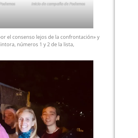
 Podemos
Inicio de campaña de Podemos
or el consenso lejos de la confrontación» y
ntora, números 1 y 2 de la lista,