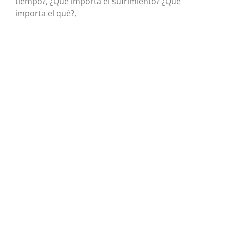
tiempo?, ¿Qué importa el sufrimiento? ¿Qué
importa el qué?,