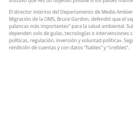
sostuvo que «es un objetivo posible si los países mant
El director interino del Departamento de Medio Ambien
Migración de la OMS, Bruce Gordon, defendió que el se
palancas más importantes” para la salud ambiental. S
dependen solo de guías, tecnologías o intervenciones 
políticas, regulación, inversión y voluntad política». S
rendición de cuentas y con datos “fiables” y “creíbles”.