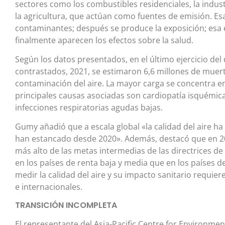
sectores como los combustibles residenciales, la industr
la agricultura, que actúan como fuentes de emisión. E
contaminantes; después se produce la exposición; esa e
finalmente aparecen los efectos sobre la salud.
Según los datos presentados, en el último ejercicio de
contrastados, 2021, se estimaron 6,6 millones de muerte
contaminación del aire. La mayor carga se concentra en 
principales causas asociadas son cardiopatía isquémica
infecciones respiratorias agudas bajas.
Gumy añadió que a escala global «la calidad del aire 
han estancado desde 2020». Además, destacó que en 20
más alto de las metas intermedias de las directrices de
en los países de renta baja y media que en los países 
medir la calidad del aire y su impacto sanitario requie
e internacionales.
TRANSICIÓN INCOMPLETA
El representante del Asia-Pacific Centre for Environme