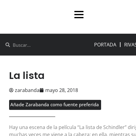
PORTADA
RIVA
La lista
zarabanda
mayo 28, 2018
Añade Zarabanda como fuente preferida
Hay una escena de la película “La lista de Schindler” di
muchas veces me viene a la cabeza: en ella, mientras