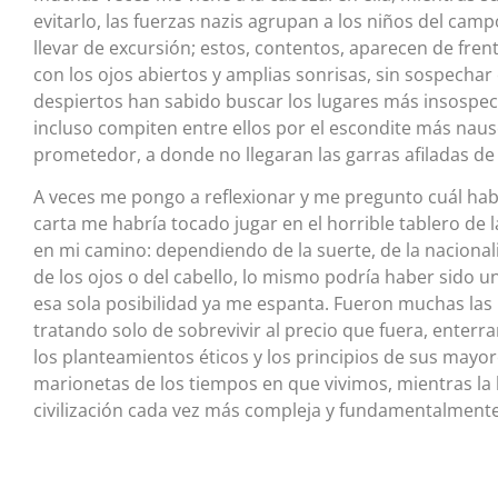
evitarlo, las fuerzas nazis agrupan a los niños del camp
llevar de excursión; estos, contentos, aparecen de fre
con los ojos abiertos y amplias sonrisas, sin sospechar 
despiertos han sabido buscar los lugares más insospec
incluso compiten entre ellos por el escondite más na
prometedor, a donde no llegaran las garras afiladas de 
A veces me pongo a reflexionar y me pregunto cuál hab
carta me habría tocado jugar en el horrible tablero de
en mi camino: dependiendo de la suerte, de la nacionali
de los ojos o del cabello, lo mismo podría haber sido u
esa sola posibilidad ya me espanta. Fueron muchas las 
tratando solo de sobrevivir al precio que fuera, enter
los planteamientos éticos y los principios de sus ma
marionetas de los tiempos en que vivimos, mientras la
civilización cada vez más compleja y fundamentalmente