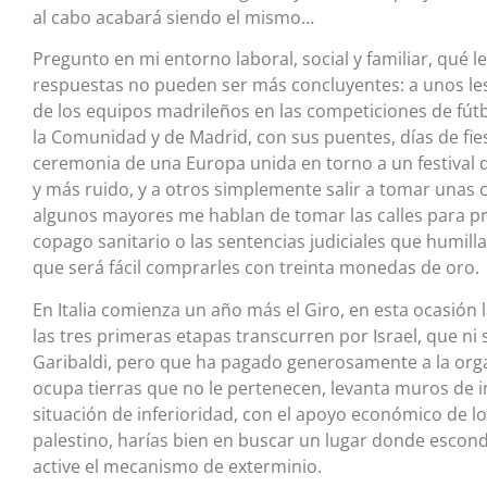
al cabo acabará siendo el mismo…
Pregunto en mi entorno laboral, social y familiar, qué 
respuestas no pueden ser más concluyentes: a unos le
de los equipos madrileños en las competiciones de fútbo
la Comunidad y de Madrid, con sus puentes, días de fies
ceremonia de una Europa unida en torno a un festival
y más ruido, y a otros simplemente salir a tomar unas
algunos mayores me hablan de tomar las calles para prot
copago sanitario o las sentencias judiciales que humill
que será fácil comprarles con treinta monedas de oro.
En Italia comienza un año más el Giro, en esta ocasión 
las tres primeras etapas transcurren por Israel, que ni 
Garibaldi, pero que ha pagado generosamente a la organ
ocupa tierras que no le pertenecen, levanta muros de i
situación de inferioridad, con el apoyo económico de l
palestino, harías bien en buscar un lugar donde escond
active el mecanismo de exterminio.