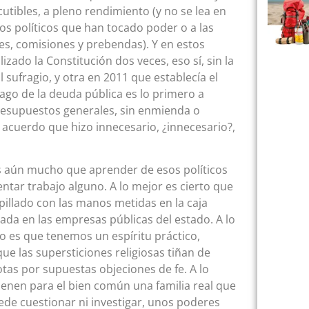
utibles, a pleno rendimiento (y no se lea en
dos políticos que han tocado poder o a las
es, comisiones y prebendas). Y en estos
zado la Constitución dos veces, eso sí, sin la
 sufragio, y otra en 2011 que establecía el
ago de la deuda pública es lo primero a
presupuestos generales, sin enmienda o
o acuerdo que hizo innecesario, ¿innecesario?,
s aún mucho que aprender de esos políticos
entar trabajo alguno. A lo mejor es cierto que
 pillado con las manos metidas en la caja
ada en las empresas públicas del estado. A lo
o es que tenemos un espíritu práctico,
ue las supersticiones religiosas tiñan de
tas por supuestas objeciones de fe. A lo
enen para el bien común una familia real que
ede cuestionar ni investigar, unos poderes