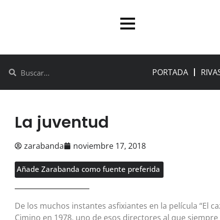
PORTADA
RIVA
La juventud
zarabanda
noviembre 17, 2018
Añade Zarabanda como fuente preferida
De los muchos instantes asfixiantes en la película “El 
Cimino en 1978, uno de esos directores al que siempre 