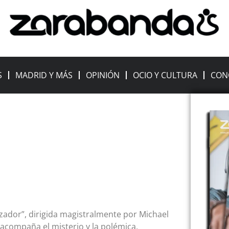
S
MADRID Y MÁS
OPINIÓN
OCIO Y CULTURA
CON
cazador”, dirigida magistralmente por Michael
acompaña el misterio y la polémica,