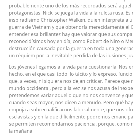
probablemente uno de los más recordados será aquel 
protagonistas, Nick, se juega la vida a la ruleta rusa. Es 
inspiradísimo Christopher Walken, quien interpreta a u
guerra de Vietnam y que obtendría merecidamente el O
entender esa brillantez hay que valorar que sus compa
reconocidísimos hoy en día, como Robert de Niro o Meryl
destrucción causada por la guerra en toda una generac
un réquiem por la inevitable pérdida de las ilusiones juv
Los jóvenes llegamos a la vida para cuestionarla. No
hecho, en el que casi todo, lo tácito y lo expreso, fu
que, a veces, ni siquiera nos dejan criticar. Parece que 
mundo occidental, pero a la vez se nos acusa de inexper
pretendemos variar aquello que no nos convence y que
cuando seas mayor, nos dicen a menudo. Pero qué hay
empuja a sobrecualificarnos laboralmente, que nos ofr
esclavistas y en la que difícilmente podremos emancipa
se permiten recomendarnos paciencia, porque, como no
la mañana.