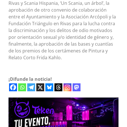
Rivas y Scania Hispania, ‘Un Scania, un árbol’, la
aprobación de otro convenio de colaboración
entre el Ayuntamiento y la Asociación Arcópoli y la
Fundación Triángulo en Rivas para la lucha contra
la discriminación y los delitos de odio motivados
por orientación sexual y/o identidad de género y,
finalmente, la aprobación de las bases y cuantías
de los premios de los certámenes de Pintura y
Relato Corto Frida Kahlo.
¡Difunde la noticia!