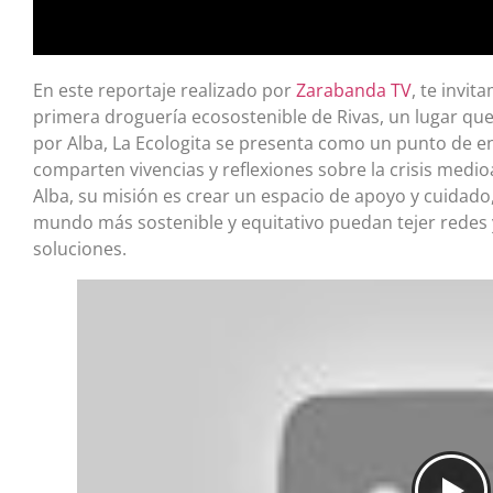
En este reportaje realizado por
Zarabanda TV
, te invit
primera droguería ecosostenible de Rivas, un lugar que 
por Alba, La Ecologita se presenta como un punto de 
comparten vivencias y reflexiones sobre la crisis med
Alba, su misión es crear un espacio de apoyo y cuidad
mundo más sostenible y equitativo puedan tejer redes 
soluciones.