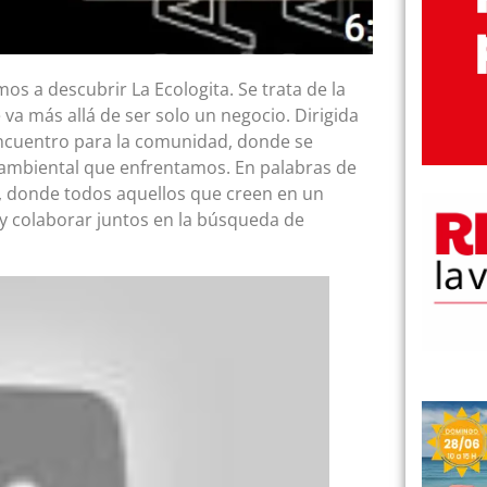
amos a descubrir La Ecologita. Se trata de la
va más allá de ser solo un negocio. Dirigida
encuentro para la comunidad, donde se
ioambiental que enfrentamos. En palabras de
o, donde todos aquellos que creen en un
y colaborar juntos en la búsqueda de