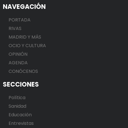
NAVEGACIÓN
PORTADA
RIVAS
MADRID Y MÁS
OCIO Y CULTURA
OPINIÓN
AGENDA
CONÓCENOS
SECCIONES
Política
Sanidad
Educación
Entrevistas