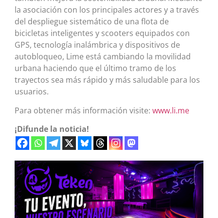
la asociación con los principales actores y a través
del despliegue sistemático de una flota de
bicicletas inteligentes y scooters equipados con
GPS, tecnología inalámbrica y dispositivos de
autobloqueo, Lime está cambiando la movilidad
urbana haciendo que el último tramo de los
trayectos sea más rápido y más saludable para los
usuarios.
Para obtener más información visite:
www.li.me
¡Difunde la noticia!