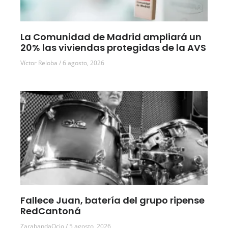
La Comunidad de Madrid ampliará un
20% las viviendas protegidas de la AVS
Víctor Reloba
6 agosto, 2026
Fallece Juan, batería del grupo ripense
RedCantoná
ZarabandaOcio
5 agosto, 2026